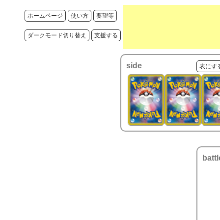
ホームページ
使い方
要望等
ダークモード切り替え
支援する
side
表にす
battl