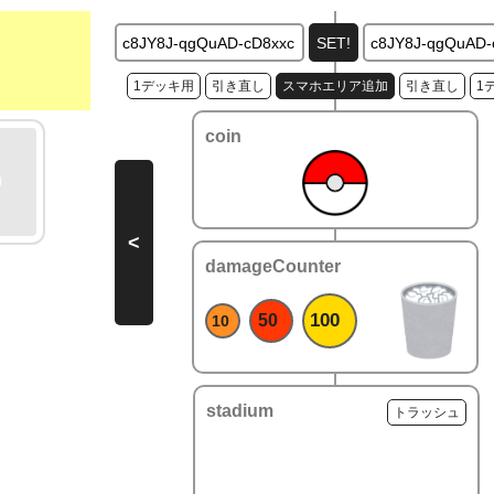
1デッキ用
引き直し
スマホエリア追加
引き直し
1
coin
<
damageCounter
100
50
10
stadium
トラッシュ