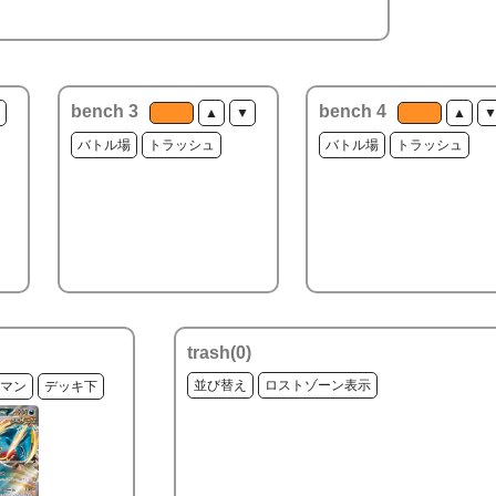
bench 3
bench 4
▲
▼
▲
バトル場
トラッシュ
バトル場
トラッシュ
trash(
0
)
並び替え
ロストゾーン表示
マン
デッキ下