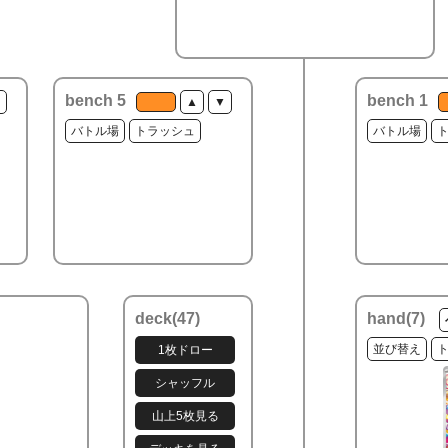
bench 5
bench 1
▼
▲
▼
バトル場
トラッシュ
バトル場
deck(
47
)
hand(
7
)
並び替え