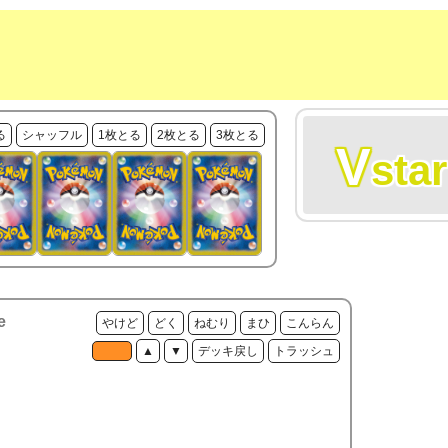
る
シャッフル
1枚とる
2枚とる
3枚とる
V
star
e
やけど
どく
ねむり
まひ
こんらん
▲
▼
デッキ戻し
トラッシュ