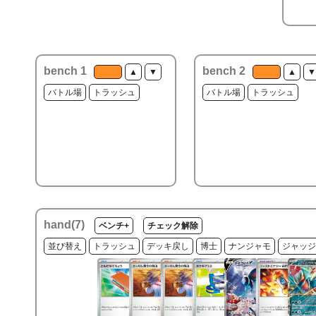
bench 1
bench 2
▲
▼
▲
▼
バトル場
トラッシュ
バトル場
トラッシュ
hand(
7
)
ベンチ+
チェック解除
並び替え
トラッシュ
デッキ戻し
博士
ナンジャモ
ジャッジ