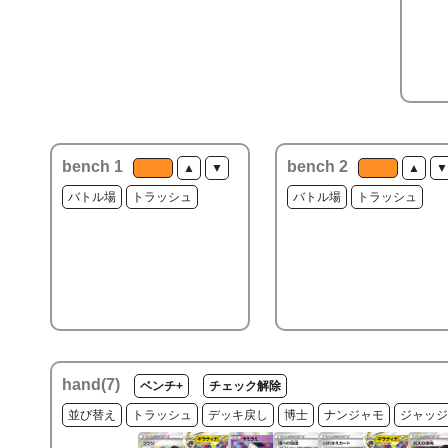
bench 1
bench 2
▲
▼
▲
▼
バトル場
トラッシュ
バトル場
トラッシュ
hand(
7
)
ベンチ+
チェック解除
並び替え
トラッシュ
デッキ戻し
博士
ナンジャモ
ジャッジ