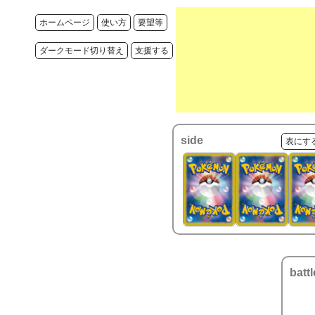
ホームページ
使い方
要望等
ダークモード切り替え
支援する
side
表にす
battl