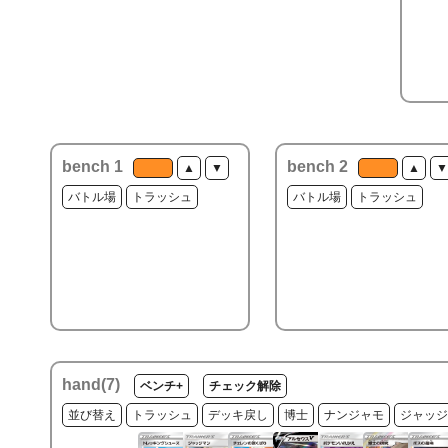
bench 1
bench 2
▲
▼
▲
▼
バトル場
トラッシュ
バトル場
トラッシュ
hand(
7
)
ベンチ+
チェック解除
並び替え
トラッシュ
デッキ戻し
博士
ナンジャモ
ジャッジ