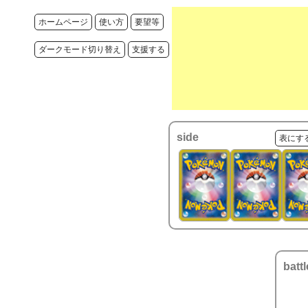
ホームページ
使い方
要望等
ダークモード切り替え
支援する
side
表にす
battl