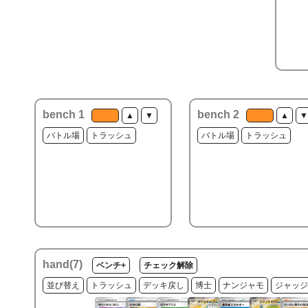
bench 1
bench 2
▲
▼
▲
▼
バトル場
トラッシュ
バトル場
トラッシュ
hand(
7
)
ベンチ+
チェック解除
並び替え
トラッシュ
デッキ戻し
博士
ナンジャモ
ジャッジ