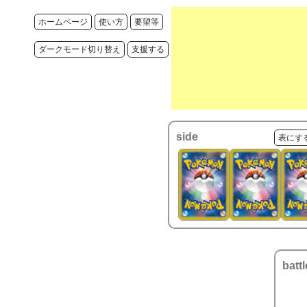
ホームページ
使い方
要望等
ダークモード切り替え
支援する
side
表にす
battl