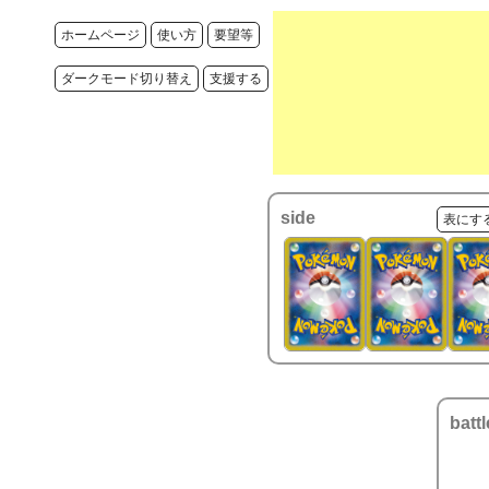
ホームページ
使い方
要望等
ダークモード切り替え
支援する
side
表にす
battl