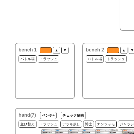
bench 1
bench 2
▲
▼
▲
▼
バトル場
トラッシュ
バトル場
トラッシュ
hand(
7
)
ベンチ+
チェック解除
並び替え
トラッシュ
デッキ戻し
博士
ナンジャモ
ジャッジ