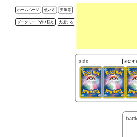
ホームページ
使い方
要望等
ダークモード切り替え
支援する
side
表にす
battl