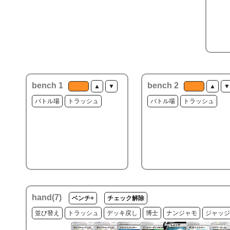
bench 1
bench 2
▲
▼
▲
▼
バトル場
トラッシュ
バトル場
トラッシュ
hand(
7
)
ベンチ+
チェック解除
並び替え
トラッシュ
デッキ戻し
博士
ナンジャモ
ジャッジ