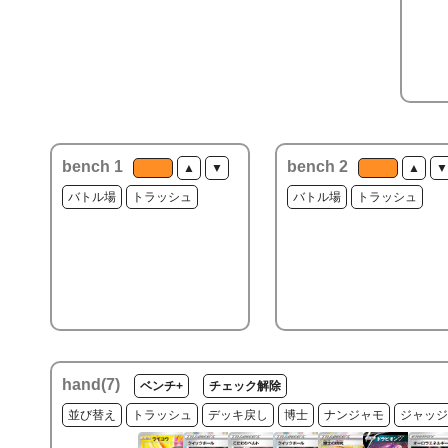
bench 1
bench 2
▲
▼
▲
▼
バトル場
トラッシュ
バトル場
トラッシュ
hand(
7
)
ベンチ+
チェック解除
並び替え
トラッシュ
デッキ戻し
博士
ナンジャモ
ジャッジ