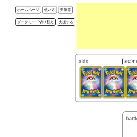
ホームページ
使い方
要望等
ダークモード切り替え
支援する
side
表にす
battl