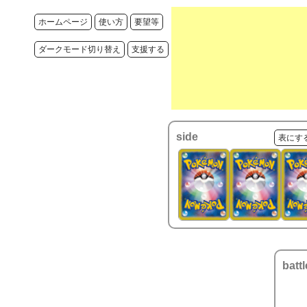
ホームページ
使い方
要望等
ダークモード切り替え
支援する
side
表にす
battl