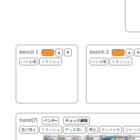
bench 1
bench 2
▲
▼
▲
▼
バトル場
トラッシュ
バトル場
トラッシュ
hand(
7
)
ベンチ+
チェック解除
並び替え
トラッシュ
デッキ戻し
博士
ナンジャモ
ジャッジ