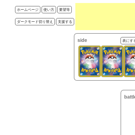
ホームページ
使い方
要望等
ダークモード切り替え
支援する
side
表にす
battl