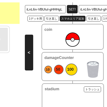
1デッキ用
引き直し
スマホエリア追加
引き直し
1
coin
<
damageCounter
100
50
10
stadium
トラッシュ