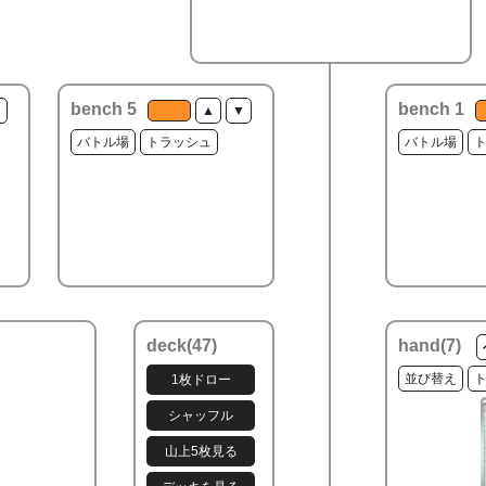
bench 5
bench 1
▼
▲
▼
バトル場
トラッシュ
バトル場
deck(
47
)
hand(
7
)
並び替え