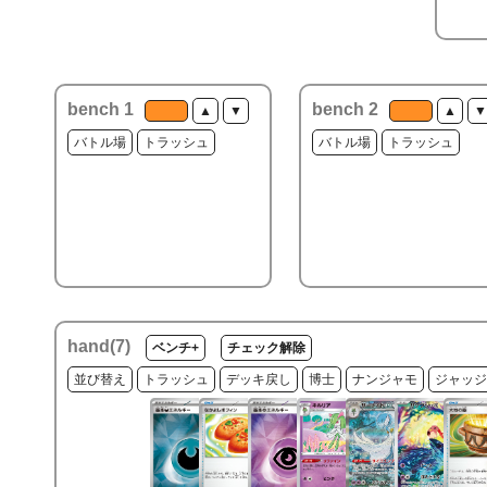
bench 1
bench 2
▲
▼
▲
▼
バトル場
トラッシュ
バトル場
トラッシュ
hand(
7
)
ベンチ+
チェック解除
並び替え
トラッシュ
デッキ戻し
博士
ナンジャモ
ジャッジ