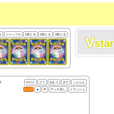
る
シャッフル
1枚とる
2枚とる
3枚とる
V
star
e
やけど
どく
ねむり
まひ
こんらん
▲
▼
デッキ戻し
トラッシュ