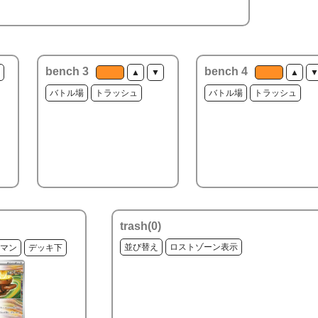
bench 3
bench 4
▲
▼
▲
バトル場
トラッシュ
バトル場
トラッシュ
trash(
0
)
並び替え
ロストゾーン表示
マン
デッキ下