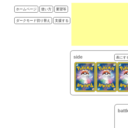
ホームページ
使い方
要望等
ダークモード切り替え
支援する
side
表にす
battl