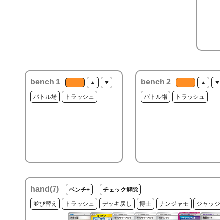
bench 1
bench 2
▲
▼
▲
▼
バトル場
トラッシュ
バトル場
トラッシュ
hand(
7
)
ベンチ+
チェック解除
並び替え
トラッシュ
デッキ戻し
博士
ナンジャモ
ジャッジ