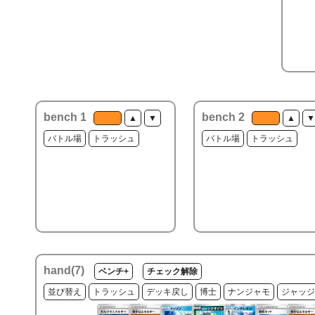
bench 1
bench 2
▲
▼
▲
▼
バトル場
トラッシュ
バトル場
トラッシュ
hand(
7
)
ベンチ+
チェック解除
並び替え
トラッシュ
デッキ戻し
博士
ナンジャモ
ジャッジ