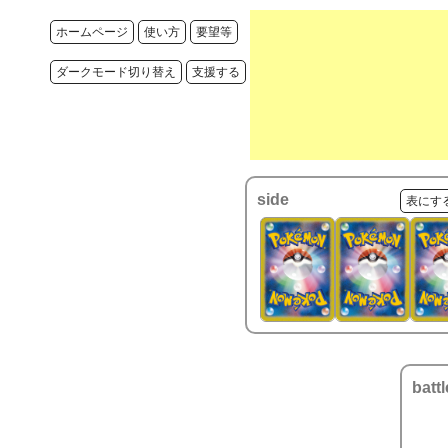
ホームページ
使い方
要望等
ダークモード切り替え
支援する
side
表にす
battl