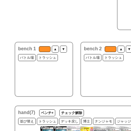
bench 1
bench 2
▲
▼
▲
▼
バトル場
トラッシュ
バトル場
トラッシュ
hand(
7
)
ベンチ+
チェック解除
並び替え
トラッシュ
デッキ戻し
博士
ナンジャモ
ジャッジ