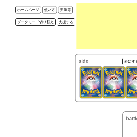
ホームページ
使い方
要望等
ダークモード切り替え
支援する
side
表にす
battl