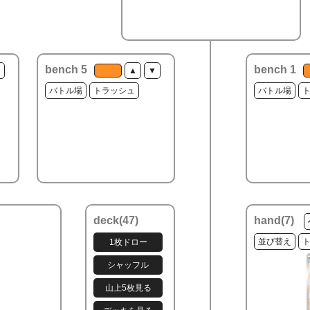
bench 5
bench 1
▼
▲
▼
バトル場
トラッシュ
バトル場
deck(
47
)
hand(
7
)
並び替え