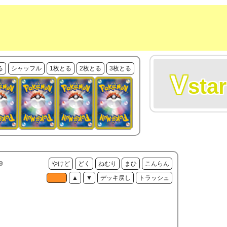
る
シャッフル
1枚とる
2枚とる
3枚とる
V
star
e
やけど
どく
ねむり
まひ
こんらん
▲
▼
デッキ戻し
トラッシュ