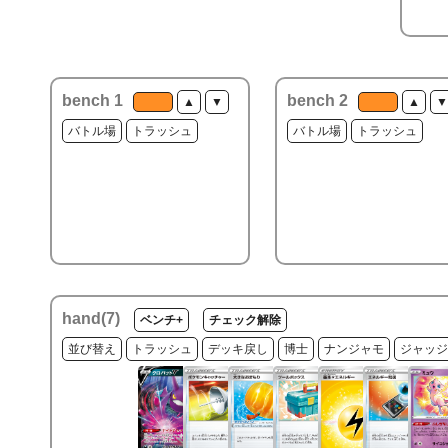
bench 1
bench 2
▲
▼
▲
▼
バトル場
トラッシュ
バトル場
トラッシュ
hand(
7
)
ベンチ+
チェック解除
並び替え
トラッシュ
デッキ戻し
博士
ナンジャモ
ジャッジ