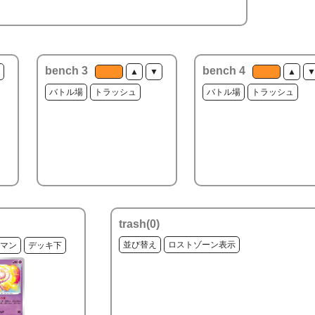
bench 3
bench 4
▲
▼
▲
バトル場
トラッシュ
バトル場
トラッシュ
trash(
0
)
並び替え
ロストゾーン表示
マン
デッキ下