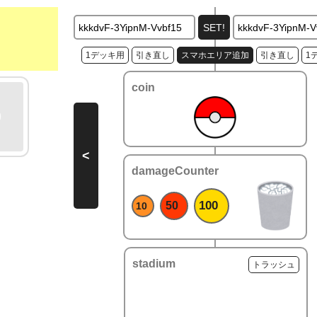
1デッキ用
引き直し
スマホエリア追加
引き直し
1
coin
<
damageCounter
100
50
10
stadium
トラッシュ