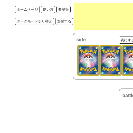
ホームページ
使い方
要望等
ダークモード切り替え
支援する
side
表にす
battl