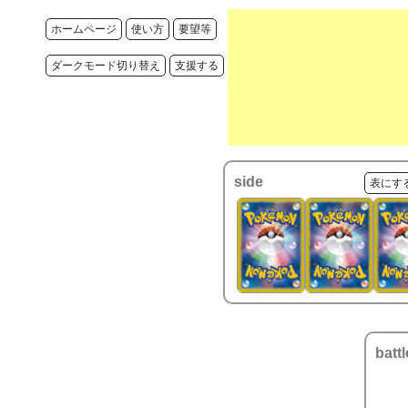
ホームページ
使い方
要望等
ダークモード切り替え
支援する
side
表にす
battl