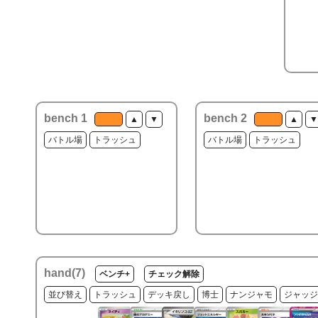
bench 1
bench 2
▲
▼
▲
▼
バトル場
トラッシュ
バトル場
トラッシュ
hand(
7
)
ベンチ+
チェック解除
並び替え
トラッシュ
デッキ戻し
博士
ナンジャモ
ジャッジ