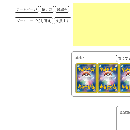
ホームページ
使い方
要望等
ダークモード切り替え
支援する
side
表にす
battl