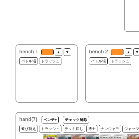
bench 1
bench 2
▲
▼
▲
▼
バトル場
トラッシュ
バトル場
トラッシュ
hand(
7
)
ベンチ+
チェック解除
並び替え
トラッシュ
デッキ戻し
博士
ナンジャモ
ジャッジ