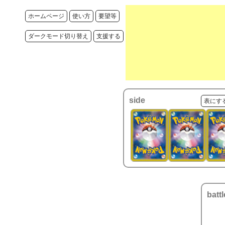
ホームページ
使い方
要望等
ダークモード切り替え
支援する
side
表にす
battl