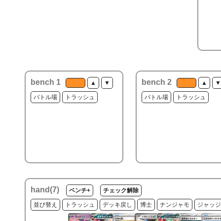
bench 1
bench 2
▲
▼
▲
▼
バトル場
トラッシュ
バトル場
トラッシュ
hand(
7
)
ベンチ+
チェック解除
並び替え
トラッシュ
デッキ戻し
博士
ナンジャモ
ジャッジ