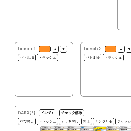
bench 1
bench 2
▲
▼
▲
▼
バトル場
トラッシュ
バトル場
トラッシュ
hand(
7
)
ベンチ+
チェック解除
並び替え
トラッシュ
デッキ戻し
博士
ナンジャモ
ジャッジ