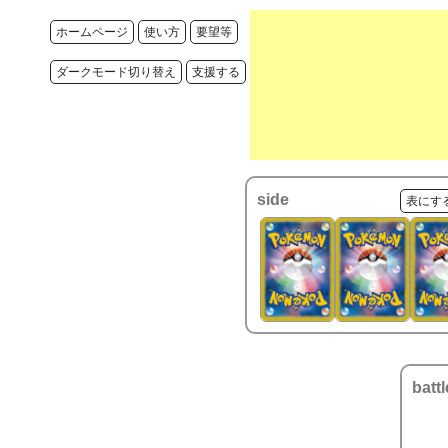
ホームページ
使い方
要望等
ダークモード切り替え
支援する
side
表にす
battl