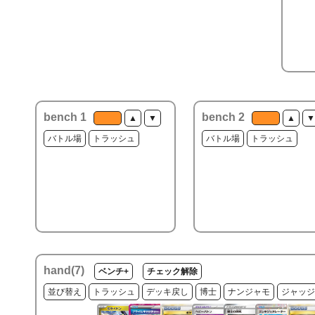
bench 1
bench 2
▲
▼
▲
▼
バトル場
トラッシュ
バトル場
トラッシュ
hand(
7
)
ベンチ+
チェック解除
並び替え
トラッシュ
デッキ戻し
博士
ナンジャモ
ジャッジ