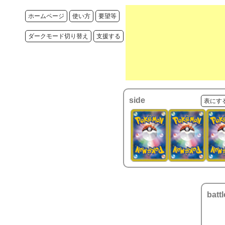
ホームページ
使い方
要望等
ダークモード切り替え
支援する
side
表にす
battl