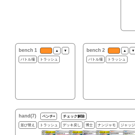
bench 1
bench 2
▲
▼
▲
▼
バトル場
トラッシュ
バトル場
トラッシュ
hand(
7
)
ベンチ+
チェック解除
並び替え
トラッシュ
デッキ戻し
博士
ナンジャモ
ジャッジ