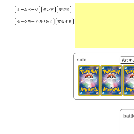
ホームページ
使い方
要望等
ダークモード切り替え
支援する
side
表にす
battl