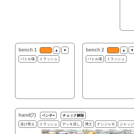
bench 1
bench 2
▲
▼
▲
▼
バトル場
トラッシュ
バトル場
トラッシュ
hand(
7
)
ベンチ+
チェック解除
並び替え
トラッシュ
デッキ戻し
博士
ナンジャモ
ジャッジ