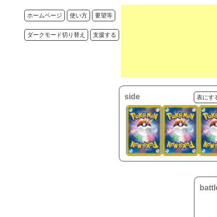
ホームページ
使い方
要望等
ダークモード切り替え
支援する
side
表にす
battl