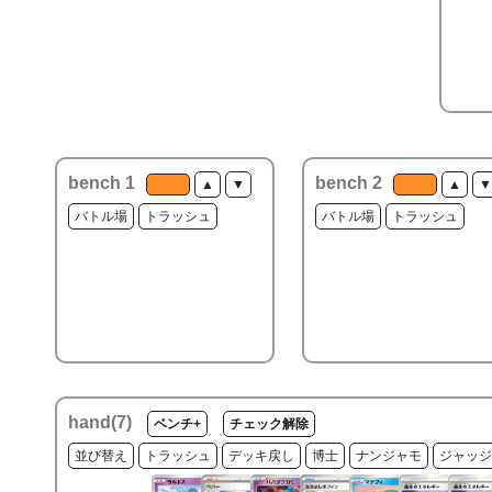
bench 1
bench 2
▲
▼
▲
▼
バトル場
トラッシュ
バトル場
トラッシュ
hand(
7
)
ベンチ+
チェック解除
並び替え
トラッシュ
デッキ戻し
博士
ナンジャモ
ジャッジ