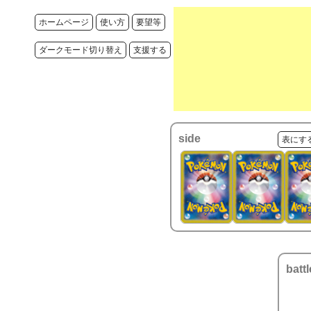
ホームページ
使い方
要望等
ダークモード切り替え
支援する
side
表にす
battl