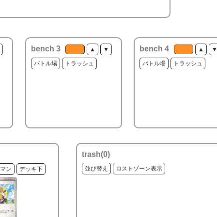
bench 3
bench 4
▲
▼
▲
バトル場
トラッシュ
バトル場
トラッシュ
trash(
0
)
並び替え
ロストゾーン表示
マン
デッキ下