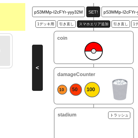
1デッキ用
引き直し
スマホエリア追加
引き直し
1
coin
<
damageCounter
100
50
10
stadium
トラッシュ