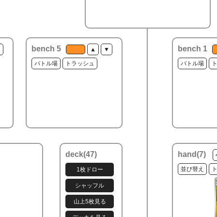
bench 5
bench 1
▼
▲
▼
バトル場
トラッシュ
バトル場
deck(
47
)
hand(
7
)
並び替え