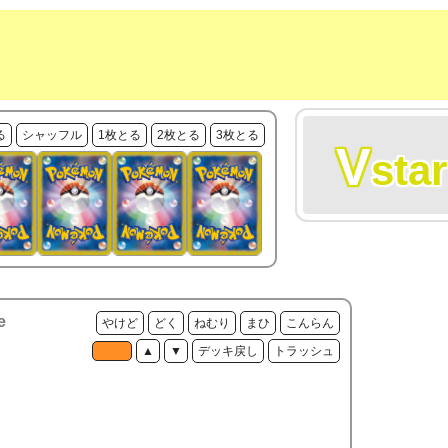
る
シャッフル
1枚とる
2枚とる
3枚とる
V
star
e
やけど
どく
ねむり
まひ
こんらん
▲
▼
デッキ戻し
トラッシュ