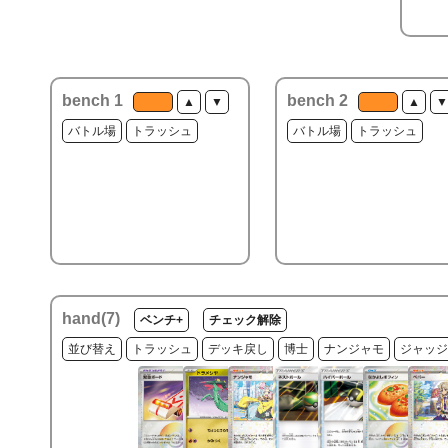
bench 1
bench 2
▲
▼
▲
▼
バトル場
トラッシュ
バトル場
トラッシュ
hand(
7
)
ベンチ+
チェック解除
並び替え
トラッシュ
デッキ戻し
博士
ナンジャモ
ジャッジ