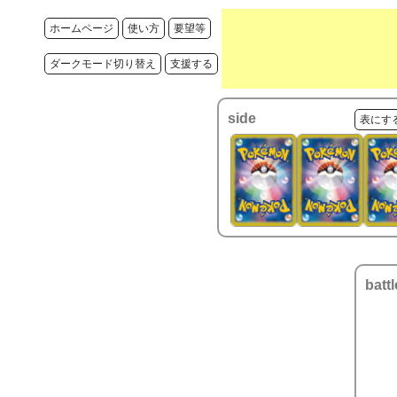
ホームページ
使い方
要望等
ダークモード切り替え
支援する
side
表にす
battl