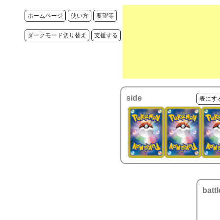
ホームページ
使い方
要望等
ダークモード切り替え
支援する
side
表にす
battl