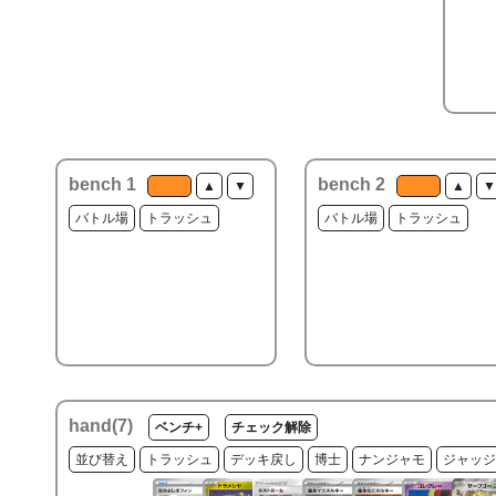
bench 1
bench 2
▲
▼
▲
▼
バトル場
トラッシュ
バトル場
トラッシュ
hand(
7
)
ベンチ+
チェック解除
並び替え
トラッシュ
デッキ戻し
博士
ナンジャモ
ジャッジ