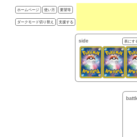
ホームページ
使い方
要望等
ダークモード切り替え
支援する
side
表にす
battl