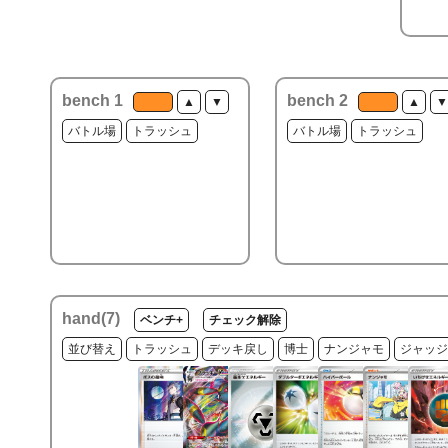
bench 1
bench 2
▲
▼
▲
▼
バトル場
トラッシュ
バトル場
トラッシュ
hand(
7
)
ベンチ+
チェック解除
並び替え
トラッシュ
デッキ戻し
博士
ナンジャモ
ジャッジ