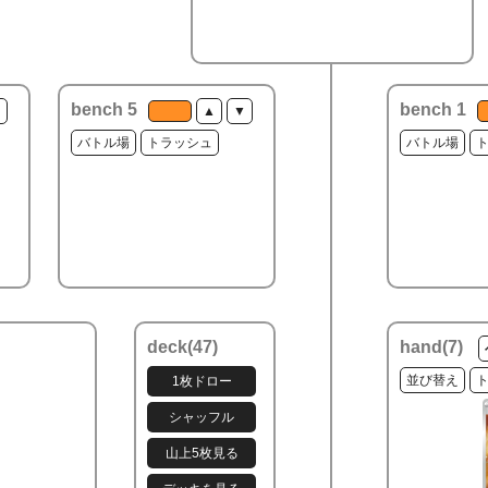
bench 5
bench 1
▼
▲
▼
バトル場
トラッシュ
バトル場
deck(
47
)
hand(
7
)
並び替え