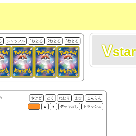
る
シャッフル
1枚とる
2枚とる
3枚とる
V
star
e
やけど
どく
ねむり
まひ
こんらん
▲
▼
デッキ戻し
トラッシュ