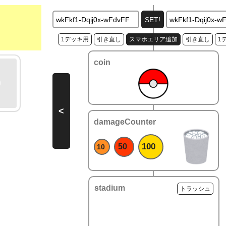
1デッキ用
引き直し
スマホエリア追加
引き直し
1
coin
<
damageCounter
100
50
10
stadium
トラッシュ