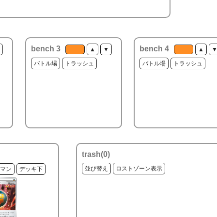
bench 3
bench 4
▲
▼
▲
バトル場
トラッシュ
バトル場
トラッシュ
trash(
0
)
並び替え
ロストゾーン表示
マン
デッキ下