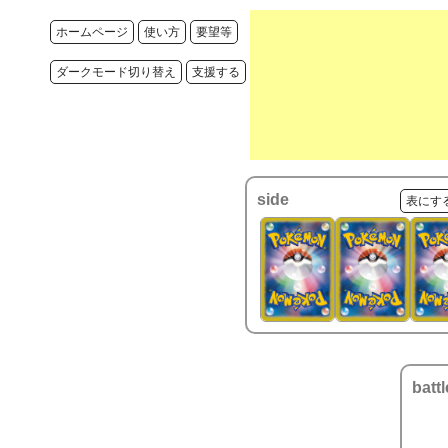
ホームページ
使い方
要望等
ダークモード切り替え
支援する
side
表にす
battl