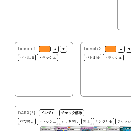
bench 1
bench 2
▲
▼
▲
▼
バトル場
トラッシュ
バトル場
トラッシュ
hand(
7
)
ベンチ+
チェック解除
並び替え
トラッシュ
デッキ戻し
博士
ナンジャモ
ジャッジ