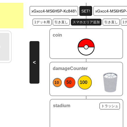
1デッキ用
引き直し
スマホエリア追加
引き直し
1
coin
<
damageCounter
100
50
10
stadium
トラッシュ