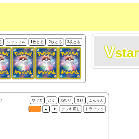
る
シャッフル
1枚とる
2枚とる
3枚とる
V
star
e
やけど
どく
ねむり
まひ
こんらん
▲
▼
デッキ戻し
トラッシュ