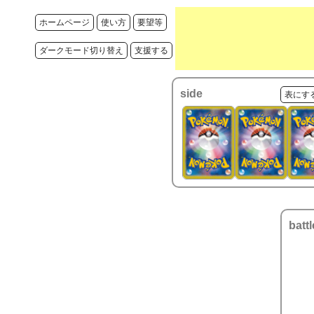
ホームページ
使い方
要望等
ダークモード切り替え
支援する
side
表にす
battl