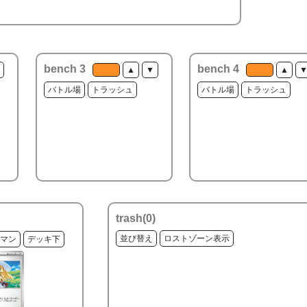
bench 3
bench 4
▲
▼
▲
バトル場
トラッシュ
バトル場
トラッシュ
trash(
0
)
並び替え
ロストゾーン表示
マン
デッキ下