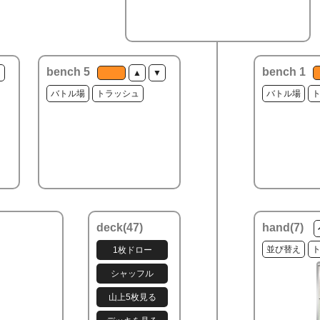
bench 5
bench 1
▼
▲
▼
バトル場
トラッシュ
バトル場
deck(
47
)
hand(
7
)
並び替え