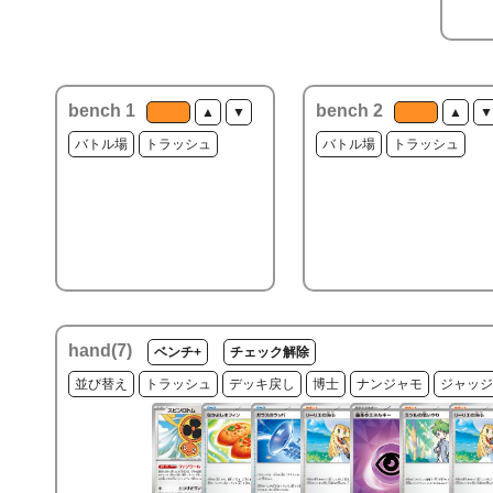
bench 1
bench 2
▲
▼
▲
▼
バトル場
トラッシュ
バトル場
トラッシュ
hand(
7
)
ベンチ+
チェック解除
並び替え
トラッシュ
デッキ戻し
博士
ナンジャモ
ジャッジ