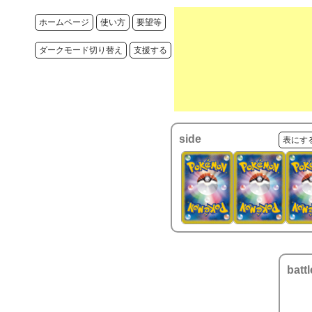
ホームページ
使い方
要望等
ダークモード切り替え
支援する
side
表にす
battl