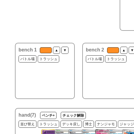
bench 1
bench 2
▲
▼
▲
▼
バトル場
トラッシュ
バトル場
トラッシュ
hand(
7
)
ベンチ+
チェック解除
並び替え
トラッシュ
デッキ戻し
博士
ナンジャモ
ジャッジ