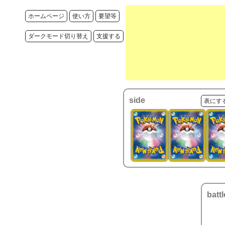
ホームページ
使い方
要望等
ダークモード切り替え
支援する
side
表にす
battl