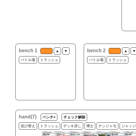
bench 1
bench 2
▲
▼
▲
▼
バトル場
トラッシュ
バトル場
トラッシュ
hand(
7
)
ベンチ+
チェック解除
並び替え
トラッシュ
デッキ戻し
博士
ナンジャモ
ジャッジ