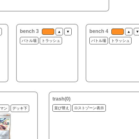
bench 3
bench 4
▲
▼
▲
バトル場
トラッシュ
バトル場
トラッシュ
trash(
0
)
並び替え
ロストゾーン表示
マン
デッキ下