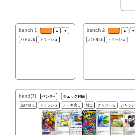
bench 1
bench 2
▲
▼
▲
▼
バトル場
トラッシュ
バトル場
トラッシュ
hand(
7
)
ベンチ+
チェック解除
並び替え
トラッシュ
デッキ戻し
博士
ナンジャモ
ジャッジ