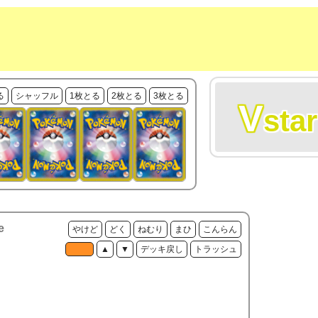
る
シャッフル
1枚とる
2枚とる
3枚とる
V
star
e
やけど
どく
ねむり
まひ
こんらん
▲
▼
デッキ戻し
トラッシュ