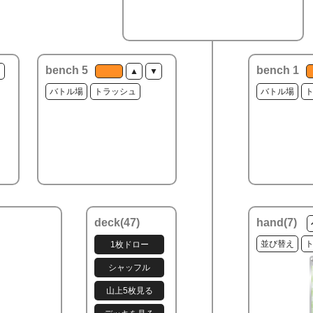
bench 5
bench 1
▼
▲
▼
バトル場
トラッシュ
バトル場
deck(
47
)
hand(
7
)
並び替え