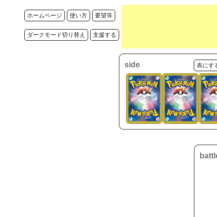
ホームページ
使い方
要望等
ダークモード切り替え
支援する
side
表にす
battl