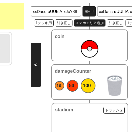
1デッキ用
引き直し
スマホエリア追加
引き直し
1
coin
<
damageCounter
100
50
10
stadium
トラッシュ