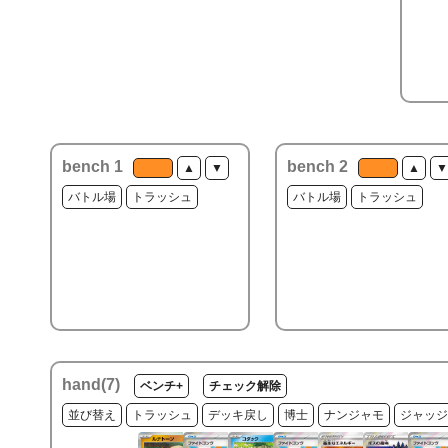
bench 1
bench 2
▲
▼
▲
▼
バトル場
トラッシュ
バトル場
トラッシュ
hand(
7
)
ベンチ+
チェック解除
並び替え
トラッシュ
デッキ戻し
博士
ナンジャモ
ジャッジ