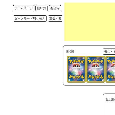
ホームページ
使い方
要望等
ダークモード切り替え
支援する
side
表にす
battl