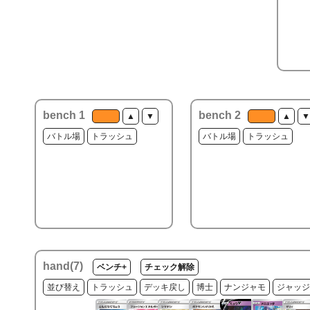
bench 1
bench 2
▲
▼
▲
▼
バトル場
トラッシュ
バトル場
トラッシュ
hand(
7
)
ベンチ+
チェック解除
並び替え
トラッシュ
デッキ戻し
博士
ナンジャモ
ジャッジ