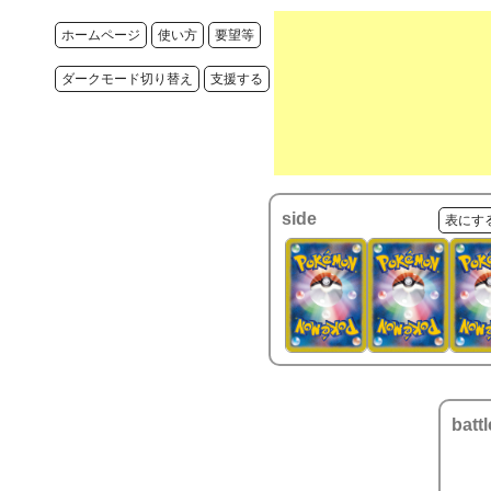
ホームページ
使い方
要望等
ダークモード切り替え
支援する
side
表にす
battl