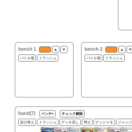
bench 1
bench 2
▲
▼
▲
▼
バトル場
トラッシュ
バトル場
トラッシュ
hand(
7
)
ベンチ+
チェック解除
並び替え
トラッシュ
デッキ戻し
博士
ナンジャモ
ジャッジ