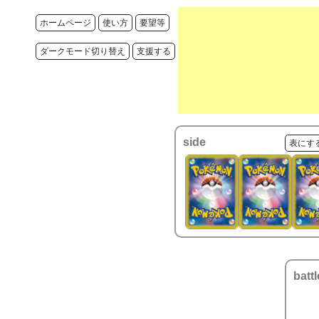
ホームページ
使い方
要望等
ダークモード切り替え
支援する
side
表にす
battl