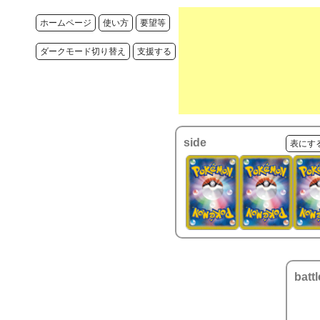
ホームページ
使い方
要望等
ダークモード切り替え
支援する
side
表にす
battl