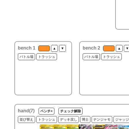
bench 1
bench 2
▲
▼
▲
▼
バトル場
トラッシュ
バトル場
トラッシュ
hand(
7
)
ベンチ+
チェック解除
並び替え
トラッシュ
デッキ戻し
博士
ナンジャモ
ジャッジ