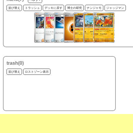
並び替え
トラッシュ
デッキに戻す
博士の研究
ナンジャモ
ジャッジマン
trash(
0
)
並び替え
ロストゾーン表示