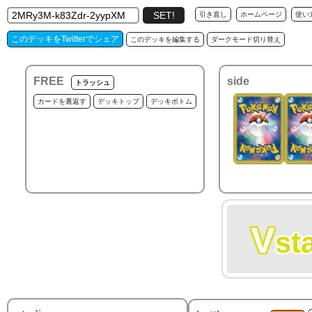
引き直し
ホームページ
使い
このデッキをTwitterでシェア
このデッキを編集する
ダークモード切り替え
FREE
side
トラッシュ
カードを裏返す
デッキトップ
デッキボトム
V
st