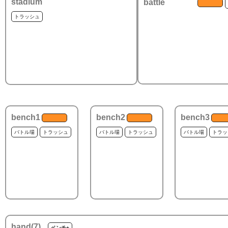
stadium
battle
トラッシュ
bench1
bench2
bench3
バトル場
トラッシュ
バトル場
トラッシュ
バトル場
トラッ
hand(
7
)
ベンチ+