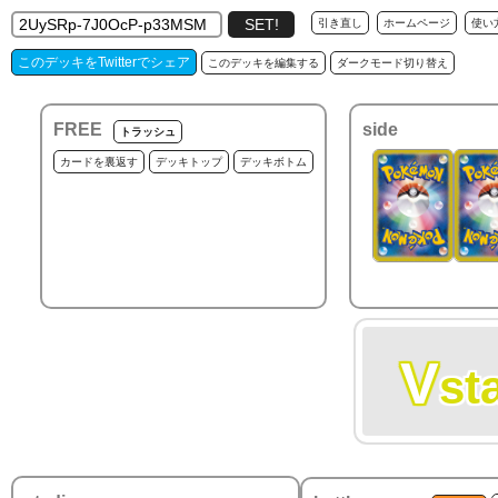
引き直し
ホームページ
使い
このデッキをTwitterでシェア
このデッキを編集する
ダークモード切り替え
FREE
side
トラッシュ
カードを裏返す
デッキトップ
デッキボトム
V
st