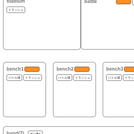
stadium
battle
トラッシュ
bench1
bench2
bench3
バトル場
トラッシュ
バトル場
トラッシュ
バトル場
トラッ
hand(
7
)
ベンチ+