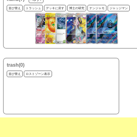
並び替え
トラッシュ
デッキに戻す
博士の研究
ナンジャモ
ジャッジマン
trash(
0
)
並び替え
ロストゾーン表示