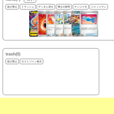
並び替え
トラッシュ
デッキに戻す
博士の研究
ナンジャモ
ジャッジマン
trash(
0
)
並び替え
ロストゾーン表示