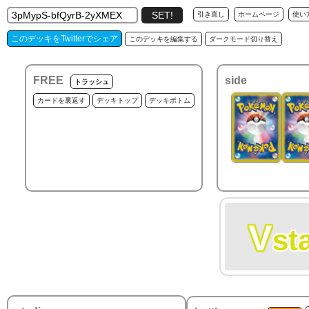
引き直し
ホームページ
使い
このデッキをTwitterでシェア
このデッキを編集する
ダークモード切り替え
FREE
side
トラッシュ
カードを裏返す
デッキトップ
デッキボトム
V
st