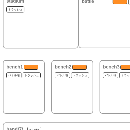
stadium
battle
トラッシュ
bench1
bench2
bench3
バトル場
トラッシュ
バトル場
トラッシュ
バトル場
トラッ
hand(
7
)
ベンチ+