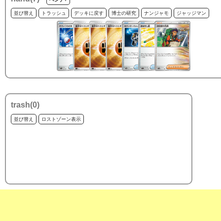
並び替え
トラッシュ
デッキに戻す
博士の研究
ナンジャモ
ジャッジマン
trash(
0
)
並び替え
ロストゾーン表示