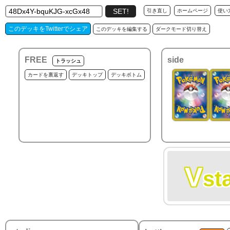
引き直し
ホームページ
使い
このデッキをTwitterでシェア
このデッキを編集する
ダークモード切り替え
FREE
side
トラッシュ
カードを裏返す
デッキトップ
デッキボトム
V
st