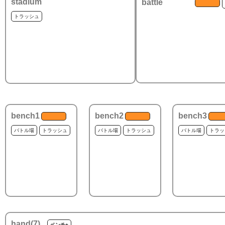
stadium
battle
トラッシュ
bench1
bench2
bench3
バトル場
トラッシュ
バトル場
トラッシュ
バトル場
トラッ
hand(
7
)
ベンチ+