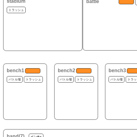
stadium
battle
トラッシュ
bench1
bench2
bench3
バトル場
トラッシュ
バトル場
トラッシュ
バトル場
トラッ
hand(
7
)
ベンチ+