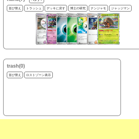
並び替え
トラッシュ
デッキに戻す
博士の研究
ナンジャモ
ジャッジマン
trash(
0
)
並び替え
ロストゾーン表示