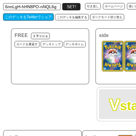
引き直し
ホームページ
使い
このデッキをTwitterでシェア
このデッキを編集する
ダークモード切り替え
FREE
side
トラッシュ
カードを裏返す
デッキトップ
デッキボトム
V
st