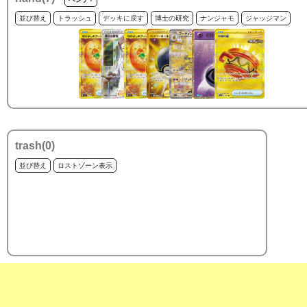
並び替え
トラッシュ
デッキに戻す
博士の研究
ナンジャモ
ジャッジマン
trash(
0
)
並び替え
ロストゾーン表示