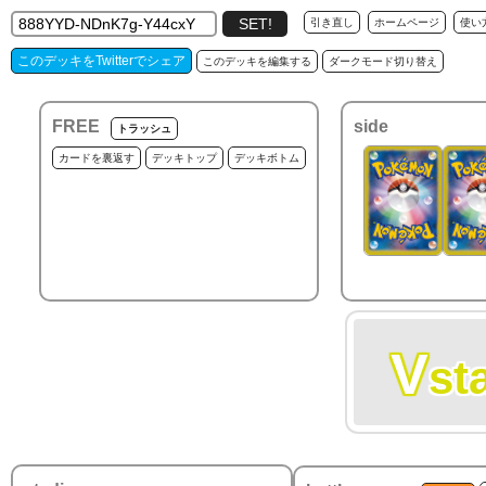
引き直し
ホームページ
使い
このデッキをTwitterでシェア
このデッキを編集する
ダークモード切り替え
FREE
side
トラッシュ
カードを裏返す
デッキトップ
デッキボトム
V
st