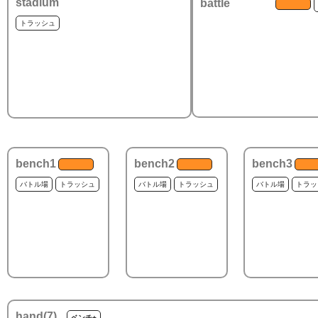
stadium
battle
トラッシュ
bench1
bench2
bench3
バトル場
トラッシュ
バトル場
トラッシュ
バトル場
トラッ
hand(
7
)
ベンチ+