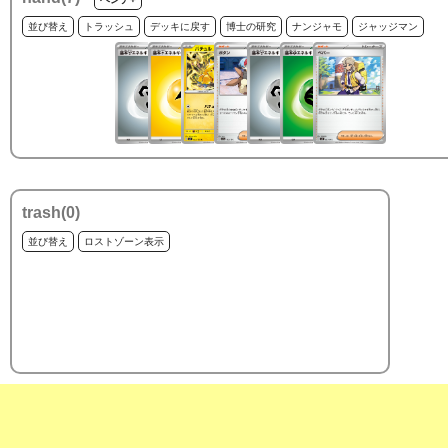
並び替え
トラッシュ
デッキに戻す
博士の研究
ナンジャモ
ジャッジマン
trash(
0
)
並び替え
ロストゾーン表示