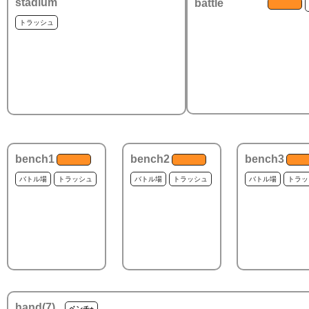
stadium
battle
トラッシュ
bench1
bench2
bench3
バトル場
トラッシュ
バトル場
トラッシュ
バトル場
トラッ
hand(
7
)
ベンチ+