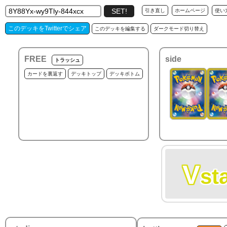
引き直し
ホームページ
使い
このデッキをTwitterでシェア
このデッキを編集する
ダークモード切り替え
FREE
side
トラッシュ
カードを裏返す
デッキトップ
デッキボトム
V
st