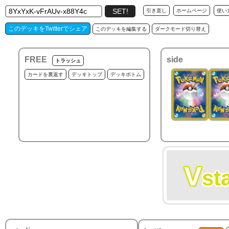
引き直し
ホームページ
使い
このデッキをTwitterでシェア
このデッキを編集する
ダークモード切り替え
FREE
side
トラッシュ
カードを裏返す
デッキトップ
デッキボトム
V
st