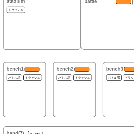
stadium
battle
トラッシュ
bench1
bench2
bench3
バトル場
トラッシュ
バトル場
トラッシュ
バトル場
トラッ
hand(
7
)
ベンチ+