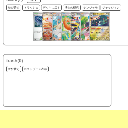
並び替え
トラッシュ
デッキに戻す
博士の研究
ナンジャモ
ジャッジマン
trash(
0
)
並び替え
ロストゾーン表示