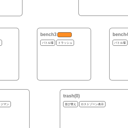
bench3
bench
ュ
バトル場
トラッシュ
バトル場
trash(
0
)
ッジマン
並び替え
ロストゾーン表示