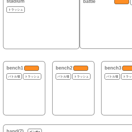
stadium
battle
トラッシュ
bench1
bench2
bench3
バトル場
トラッシュ
バトル場
トラッシュ
バトル場
トラッ
hand(
7
)
ベンチ+