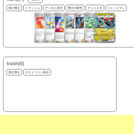
並び替え
トラッシュ
デッキに戻す
博士の研究
ナンジャモ
ジャッジマン
trash(
0
)
並び替え
ロストゾーン表示