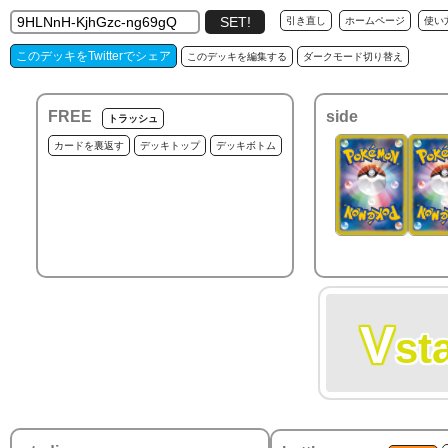
引き直し
ホームページ
使い
このデッキをTwitterでシェア
このデッキを編集する
ダークモード切り替え
FREE
side
トラッシュ
カードを裏返す
デッキトップ
デッキボトム
V
st