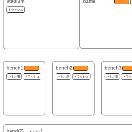
stadium
battle
トラッシュ
bench1
bench2
bench3
バトル場
トラッシュ
バトル場
トラッシュ
バトル場
トラッ
hand(
7
)
ベンチ+