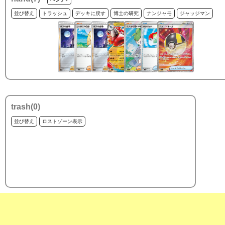
並び替え
トラッシュ
デッキに戻す
博士の研究
ナンジャモ
ジャッジマン
trash(
0
)
並び替え
ロストゾーン表示