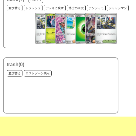
並び替え
トラッシュ
デッキに戻す
博士の研究
ナンジャモ
ジャッジマン
trash(
0
)
並び替え
ロストゾーン表示