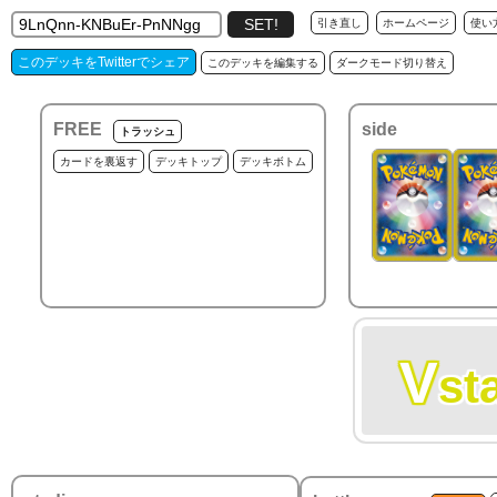
引き直し
ホームページ
使い
このデッキをTwitterでシェア
このデッキを編集する
ダークモード切り替え
FREE
side
トラッシュ
カードを裏返す
デッキトップ
デッキボトム
V
st