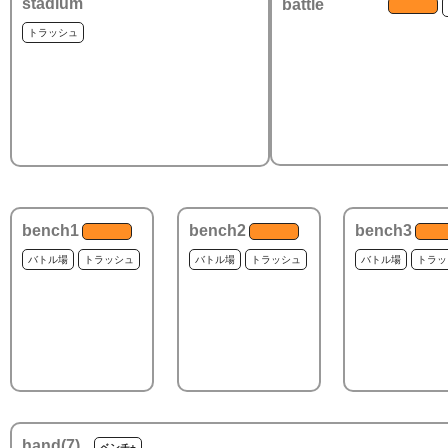
stadium
battle
トラッシュ
bench1
bench2
bench3
バトル場
トラッシュ
バトル場
トラッシュ
バトル場
トラッ
hand(
7
)
ベンチ+