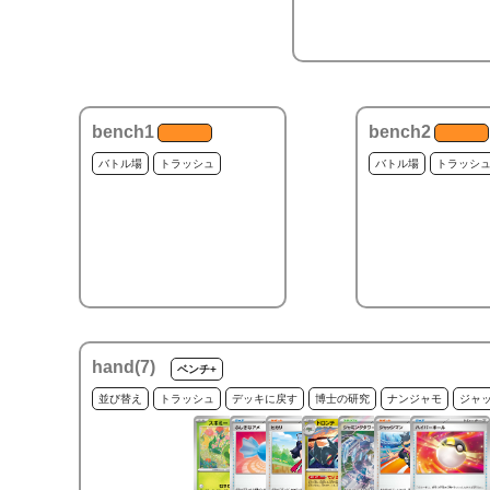
bench1
bench2
バトル場
トラッシュ
バトル場
トラッシ
hand(
7
)
ベンチ+
並び替え
トラッシュ
デッキに戻す
博士の研究
ナンジャモ
ジャ