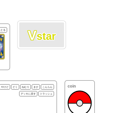
V
枚とる
star
coin
やけど
どく
ねむり
まひ
こんらん
デッキに戻す
トラッシュ