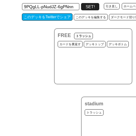
引き直し
ホームペ
このデッキをTwitterでシェア
このデッキを編集する
ダークモード切り
FREE
トラッシュ
カードを裏返す
デッキトップ
デッキボトム
stadium
トラッシュ