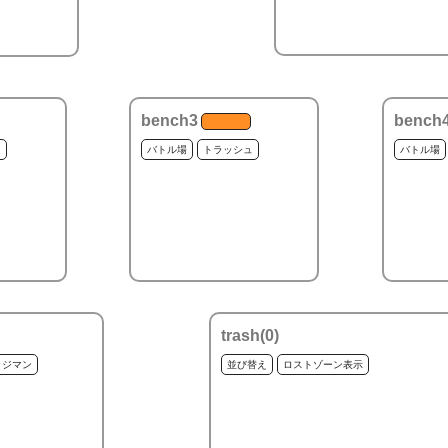
bench3
bench
ュ
バトル場
トラッシュ
バトル場
trash(
0
)
ッジマン
並び替え
ロストゾーン表示