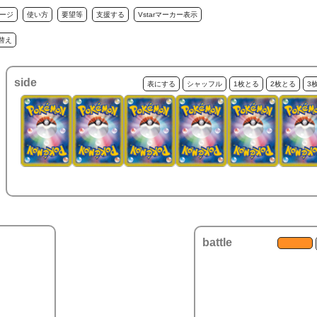
ージ
使い方
要望等
支援する
Vstarマーカー表示
替え
side
表にする
シャッフル
1枚とる
2枚とる
3
battle