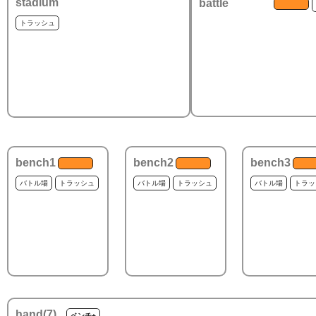
stadium
battle
トラッシュ
bench1
bench2
bench3
バトル場
トラッシュ
バトル場
トラッシュ
バトル場
トラッ
hand(
7
)
ベンチ+