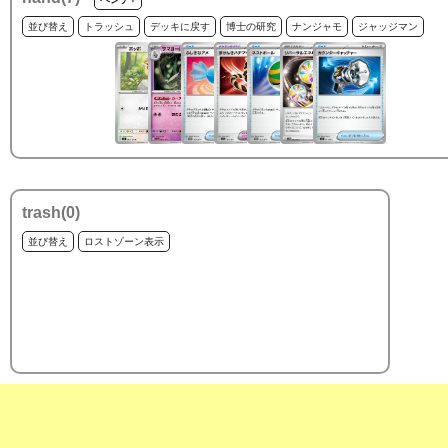
並び替え
トラッシュ
デッキに戻す
博士の研究
ナンジャモ
ジャッジマン
trash(
0
)
並び替え
ロストゾーン表示