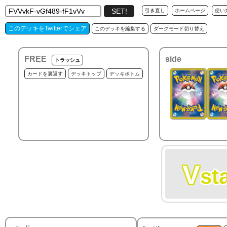
引き直し
ホームページ
使い
このデッキをTwitterでシェア
このデッキを編集する
ダークモード切り替え
FREE
side
トラッシュ
カードを裏返す
デッキトップ
デッキボトム
V
st