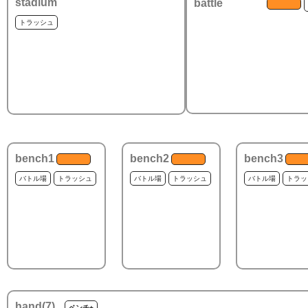
stadium
battle
トラッシュ
bench1
bench2
bench3
バトル場
トラッシュ
バトル場
トラッシュ
バトル場
トラッ
hand(
7
)
ベンチ+