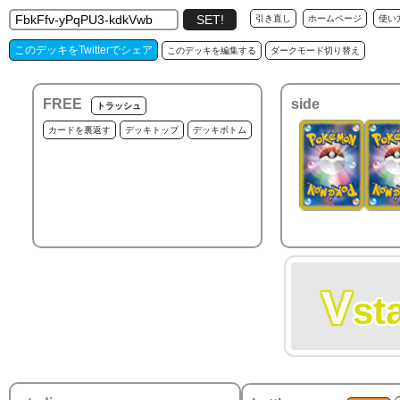
引き直し
ホームページ
使い
このデッキをTwitterでシェア
このデッキを編集する
ダークモード切り替え
FREE
side
トラッシュ
カードを裏返す
デッキトップ
デッキボトム
V
st