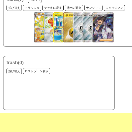
並び替え
トラッシュ
デッキに戻す
博士の研究
ナンジャモ
ジャッジマン
trash(
0
)
並び替え
ロストゾーン表示