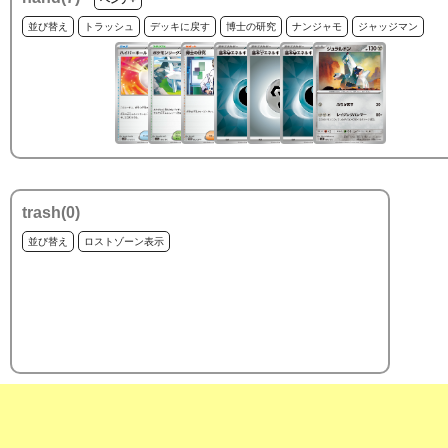
並び替え
トラッシュ
デッキに戻す
博士の研究
ナンジャモ
ジャッジマン
trash(
0
)
並び替え
ロストゾーン表示