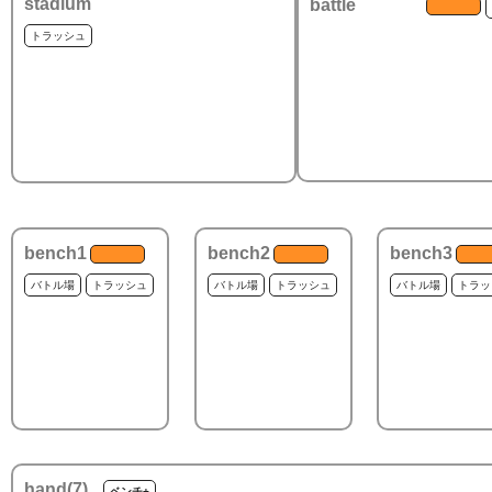
stadium
battle
トラッシュ
bench1
bench2
bench3
バトル場
トラッシュ
バトル場
トラッシュ
バトル場
トラッ
hand(
7
)
ベンチ+