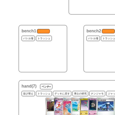
bench1
bench2
バトル場
トラッシュ
バトル場
トラッシ
hand(
7
)
ベンチ+
並び替え
トラッシュ
デッキに戻す
博士の研究
ナンジャモ
ジャ