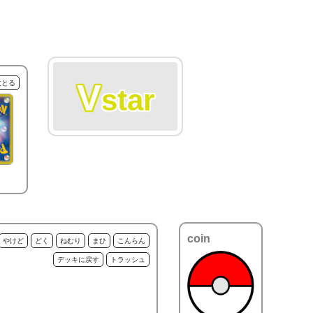
V
枚とる
star
coin
やけど
どく
ねむり
まひ
こんらん
デッキに戻す
トラッシュ