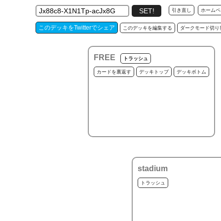
引き直し
ホームペ
このデッキをTwitterでシェア
このデッキを編集する
ダークモード切り
FREE
トラッシュ
カードを裏返す
デッキトップ
デッキボトム
stadium
トラッシュ