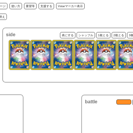
ージ
使い方
要望等
支援する
Vstarマーカー表示
替え
side
表にする
シャッフル
1枚とる
2枚とる
3
battle