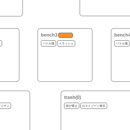
bench3
bench
ュ
バトル場
トラッシュ
バトル場
trash(
0
)
ッジマン
並び替え
ロストゾーン表示